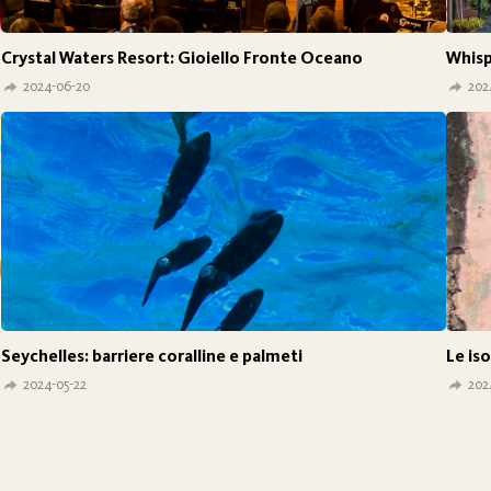
Crystal Waters Resort: Gioiello Fronte Oceano
Whisp
2024-06-20
202
Seychelles: barriere coralline e palmeti
Le iso
2024-05-22
202