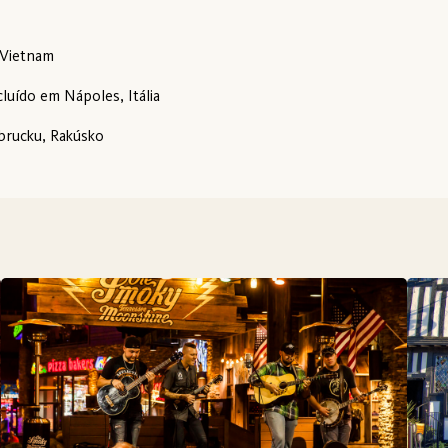
, Vietnam
luído em Nápoles, Itália
sbrucku, Rakúsko